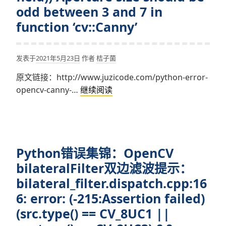
failed:
odd between 3 and 7 in
createTrackbar()
>
后
function ‘cv::Canny’
–
拖
merge()
动
takes
发表于
2021年5月23日
作者
桔子菌
进
at
度
most
原文链接：http://www.juzicode.com/python-error-
条
2
Python
opencv-canny-…
继续阅读
提
arguments
错
示
(3
误
TypeError:
given)
集
fun()
锦：
takes
Python错误集锦：OpenCV
OpenCV
0
Canny()
bilateralFilter双边滤波提示：
positional
计
bilateral_filter.dispatch.cpp:16
arguments
算
6: error: (-215:Assertion failed)
but
图
(src.type() == CV_8UC1 ||
1
像
was