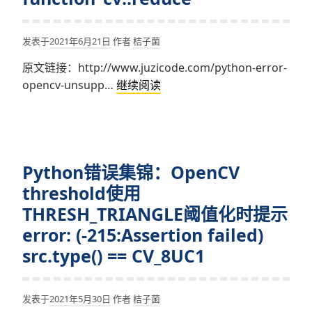
梯
度
发表于
2021年6月21日
作者
桔子菌
提
原文链接：http://www.juzicode.com/python-error-
示
Python
opencv-unsupp…
继续阅读
(-215:Assertion
错
failed)
误
dx
集
>=
锦：
0
Python错误集锦：OpenCV
OpenCV
&&
reduce
threshold使用
dy
计
>=
THRESH_TRIANGLE阈值化时提示
算
0
error: (-215:Assertion failed)
行
&&
src.type() == CV_8UC1
列
dx+dy
和
==
Unsupported
1
发表于
2021年5月30日
作者
桔子菌
combination