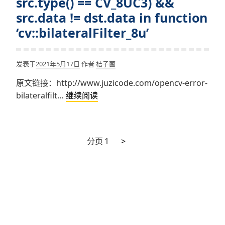
src.type() == CV_8UC3) &&
边
given
缘
src.data != dst.data in function
时
‘cv::bilateralFilter_8u’
提
示
canny.cpp:846:
发表于
2021年5月17日
作者
桔子菌
error:
原文链接：http://www.juzicode.com/opencv-error-
(-206:Bad
Python
bilateralfilt…
继续阅读
flag
错
(parameter
误
or
集
structure
下
文
分页
1
>
锦：
field))
一
OpenCV
章
Aperture
页
bilateralFilter
size
导
双
should
边
航
be
滤
odd
波