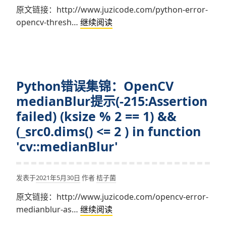
in
原文链接：http://www.juzicode.com/python-error-
of
function
Python
opencv-thresh…
继续阅读
input
‘cv::getScharrKernels’
错
and
误
output
集
array
锦：
formats
Python错误集锦：OpenCV
OpenCV
in
threshold
medianBlur提示(-215:Assertion
function
使
‘cv::reduce’
failed) (ksize % 2 == 1) &&
用
(_src0.dims() <= 2 ) in function
THRESH_TRIANGLE
'cv::medianBlur'
阈
值
化
发表于
2021年5月30日
作者
桔子菌
时
原文链接：http://www.juzicode.com/opencv-error-
提
Python
medianblur-as…
继续阅读
示
错
error: