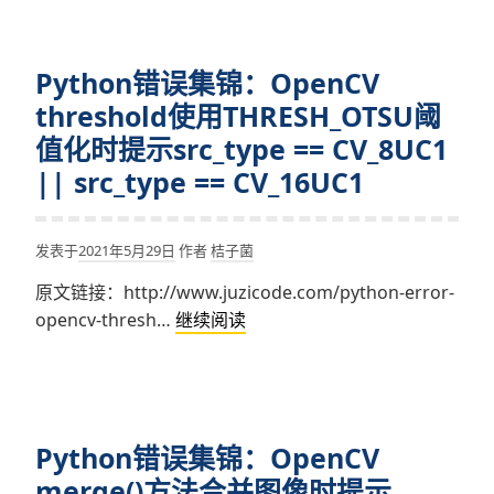
)
集
in
锦：
function
Python错误集锦：OpenCV
OpenCV
'cv::medianBlur'
Laplacian()
threshold使用THRESH_OTSU阈
提
值化时提示src_type == CV_8UC1
示
|| src_type == CV_16UC1
deriv.cpp:104:
error:
(-211:One
发表于
2021年5月29日
作者
桔子菌
of
原文链接：http://www.juzicode.com/python-error-
the
Python
opencv-thresh…
继续阅读
arguments’
错
values
误
is
集
out
锦：
of
Python错误集锦：OpenCV
OpenCV
range)
threshold
merge()方法合并图像时提示