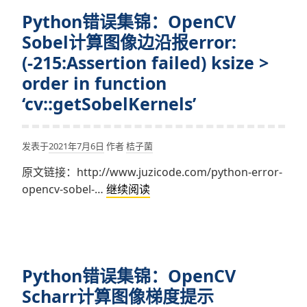
锦：
of
Python错误集锦：OpenCV
OpenCV
range)
norm()
Sobel计算图像边沿报error:
acc_threshold
求
(-215:Assertion failed) ksize >
must
汉
order in function
be
明
‘cv::getSobelKernels’
a
范
positive
数
number
时
发表于
2021年7月6日
作者
桔子菌
in
Assertion
function
原文链接：http://www.juzicode.com/python-error-
failed：
‘cv::HoughCircles’
Python
opencv-sobel-…
继续阅读
((normType
错
==
误
NORM_HAMMING
集
||
锦：
normType
Python错误集锦：OpenCV
OpenCV
==
Sobel
Scharr计算图像梯度提示
NORM_HAMMING2)