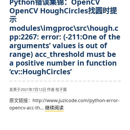
Python错误集锦：OpenCV
OpenCV
HoughCircles
OpenCV HoughCircles找圆时提
找
示
圆
modules\imgproc\src\hough.c
时
pp:2267: error: (-211:One of the
提
arguments’ values is out of
示
One
range) acc_threshold must be
of
a positive number in function
the
‘cv::HoughCircles’
arguments’
values
is
发表于
2021年7月12日
作者
桔子菌
out
原文链接：http://www.juzicode.com/python-error-
of
Python
opencv-acc-th…
继续阅读
range)
错
dp,
误
min_dist
集