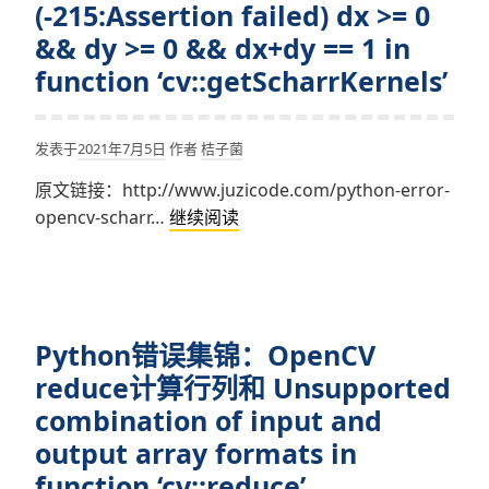
计
&&
(-215:Assertion failed) dx >= 0
算
_src.type()
&& dy >= 0 && dx+dy == 1 in
图
==
function ‘cv::getScharrKernels’
像
CV_8U)
边
沿
发表于
2021年7月5日
作者
桔子菌
报
原文链接：http://www.juzicode.com/python-error-
error:
Python
opencv-scharr…
继续阅读
(-215:Assertion
错
failed)
误
ksize
集
>
锦：
order
Python错误集锦：OpenCV
OpenCV
in
Scharr
reduce计算行列和 Unsupported
function
计
‘cv::getSobelKernels’
combination of input and
算
output array formats in
图
function ‘cv::reduce’
像