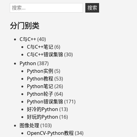
function
跳
搜
‘cv::bilateralFilter_8u’
至
索：
页
分门别类
脚
C与C++
(40)
C与C++笔记
(6)
C与C++错误集锦
(30)
Python
(387)
Python实例
(5)
Python教程
(53)
Python笔记
(26)
Python轮子
(64)
Python错误集锦
(171)
好冷的Python
(13)
好玩的Python
(16)
图像处理
(103)
OpenCV-Python教程
(34)