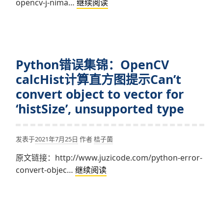
Python
opencv-j-nima…
继续阅读
提
错
示
误
error:
集
(-215:Assertion
锦：
failed)
Python错误集锦：OpenCV
OpenCV
cn
calcHist()
calcHist计算直方图提示Can’t
==
计
convert object to vector for
1
算
‘histSize’, unsupported type
直
方
图
发表于
2021年7月25日
作者
桔子菌
时
原文链接：http://www.juzicode.com/python-error-
提
Python
convert-objec…
继续阅读
示
错
opencv-
误
4.5.3\modules\imgproc\src\hi
集
error:
锦：