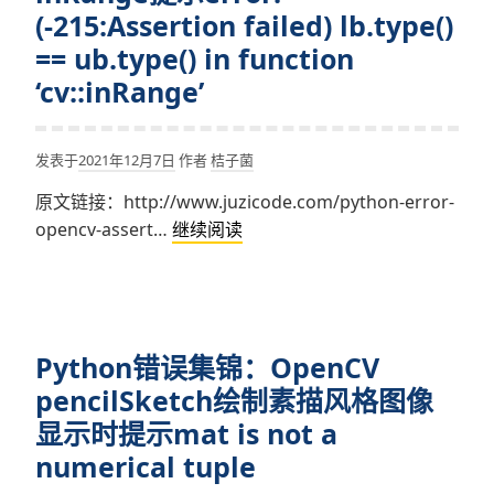
提
(-215:Assertion failed) lb.type()
示
== ub.type() in function
utils::fs::exists(detector_prototxt
‘cv::inRange’
in
function
‘cv::wechat_qrcode::WeChatQRC
发表于
2021年12月7日
作者
桔子菌
原文链接：http://www.juzicode.com/python-error-
Python
opencv-assert…
继续阅读
错
误
集
锦：
Python错误集锦：OpenCV
OpenCV
inRange
pencilSketch绘制素描风格图像
提
显示时提示mat is not a
示
numerical tuple
error: