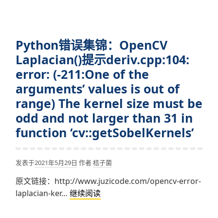
误
(-215:Assertion
集
failed)
锦：
src.type()
Python错误集锦：OpenCV
OpenCV
==
medianBlur
Laplacian()提示deriv.cpp:104:
CV_8UC1
提
error: (-211:One of the
示
arguments’ values is out of
(-215:Assertion
range) The kernel size must be
failed)
odd and not larger than 31 in
(ksize
%
function ‘cv::getSobelKernels’
2
==
发表于
2021年5月29日
作者
桔子菌
1)
&&
原文链接：http://www.juzicode.com/opencv-error-
(_src0.dims()
Python
laplacian-ker…
继续阅读
<=
错
2
误