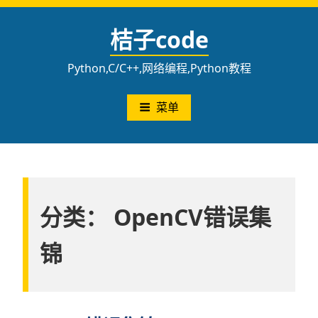
跳
至
桔子code
内
容
Python,C/C++,网络编程,Python教程
菜单
分类：
OpenCV错误集
锦