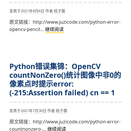
(-215:Assertion
failed)
发表于
2021年8月6日
作者
桔子菌
lb.type()
原文链接：http://www.juzicode.com/python-error-
==
Python
opencv-pencil…
继续阅读
ub.type()
错
in
误
function
集
‘cv::inRange’
锦：
Python错误集锦：OpenCV
OpenCV
pencilSketch
countNonZero()统计图像中非0的
绘
像素点时提示error:
制
(-215:Assertion failed) cn == 1
素
描
风
发表于
2021年7月30日
作者
桔子菌
格
原文链接：http://www.juzicode.com/python-error-
图
Python
countnonzero-…
继续阅读