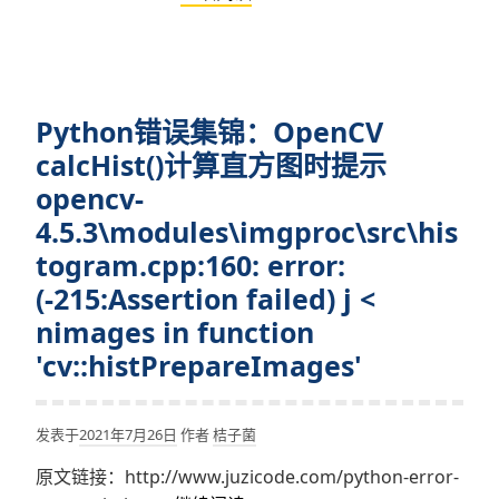
像
错
显
误
示
集
时
锦：
提
Python错误集锦：OpenCV
OpenCV
示
countNonZero()
calcHist()计算直方图时提示
mat
统
opencv-
is
计
not
4.5.3\modules\imgproc\src\his
图
a
togram.cpp:160: error:
像
numerical
(-215:Assertion failed) j <
中
tuple
非
nimages in function
0
'cv::histPrepareImages'
的
像
素
发表于
2021年7月26日
作者
桔子菌
点
原文链接：http://www.juzicode.com/python-error-
时