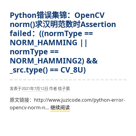
and
锦：
canny_threshold
Python错误集锦：OpenCV
OpenCV
must
OpenCV
norm()求汉明范数时Assertion
be
HoughCircles
failed：((normType ==
all
找
positive
NORM_HAMMING ||
圆
numbers
normType ==
时
in
NORM_HAMMING2) &&
提
function
示
_src.type() == CV_8U)
‘cv::HoughCircles’
modules\imgproc\src\hough.c
error:
发表于
2021年7月12日
作者
桔子菌
(-211:One
of
原文链接：http://www.juzicode.com/python-error-
the
Python
opencv-norm-n…
继续阅读
arguments’
错
values
误
is
集
out