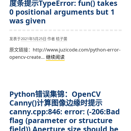
度条提示TypeError: fun() takes
法
0 positional arguments but 1
合
was given
并
图
像
发表于
2021年5月25日
作者
桔子菌
时
原文链接：http://www.juzicode.com/python-error-
提
Python
opencv-create…
继续阅读
示
错
error:
误
(-5:Bad
集
argument)
锦：
in
Python错误集锦：OpenCV
OpenCV
function
创
Canny()计算图像边缘时提示
‘merge’
建
>
canny.cpp:846: error: (-206:Bad
进
Overload
flag (parameter or structure
度
resolution
field)) Aperture size should be
条