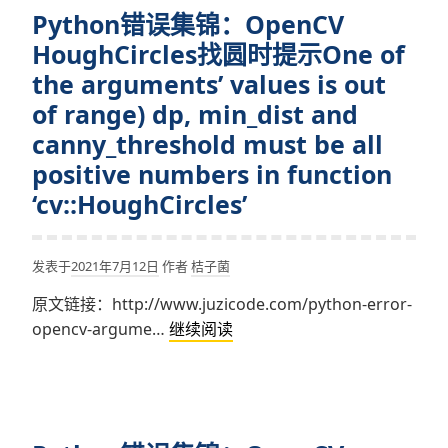
(-215:Assertion
Python错误集锦：OpenCV
OpenCV
failed)
calcHist
HoughCircles找圆时提示One of
j
计
the arguments’ values is out
<
算
nimages
of range) dp, min_dist and
直
in
canny_threshold must be all
方
function
positive numbers in function
图
'cv::histPrepareImages'
提
‘cv::HoughCircles’
示
Can’t
发表于
2021年7月12日
作者
桔子菌
convert
object
原文链接：http://www.juzicode.com/python-error-
to
Python
opencv-argume…
继续阅读
vector
错
for
误
‘histSize’,
集
unsupported
锦：
type