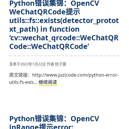
Python错误集锦：OpenCV
WeChatQRCode提示
utils::fs::exists(detector_protot
xt_path) in function
‘cv::wechat_qrcode::WeChatQR
Code::WeChatQRCode’
发表于
2022年1月22日
作者
桔子菌
原文链接：http://www.juzicode.com/python-error-
Python
utils-fs-exis…
继续阅读
错
误
集
锦：
Python错误集锦：OpenCV
OpenCV
WeChatQRCode
inRange提示error: