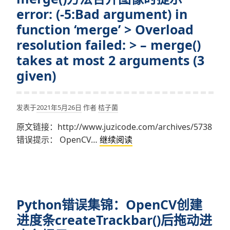
The
使
error: (-5:Bad argument) in
kernel
用
size
function ‘merge’ > Overload
THRESH_OTSU
must
resolution failed: > – merge()
阈
be
takes at most 2 arguments (3
值
odd
化
given)
and
时
not
提
larger
发表于
2021年5月26日
作者
桔子菌
示
than
src_type
原文链接：http://www.juzicode.com/archives/5738
31
==
Python
错误提示： OpenCV…
继续阅读
in
CV_8UC1
错
function
||
误
‘cv::getSobelKernels’
src_type
集
==
锦：
CV_16UC1
Python错误集锦：OpenCV创建
OpenCV
merge()
进度条createTrackbar()后拖动进
方