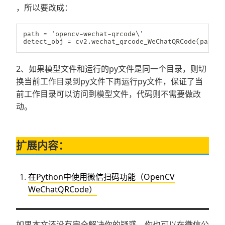
，所以要改成：
path 
=
 'opencv
-
wechat
-
qrcode\'

detect_obj 
=
 cv2
.
wechat_qrcode_WeChatQRCode
(
path
+
'
2、如果模型文件和运行的py文件是同一个目录，则切
换当前工作目录到py文件下再运行py文件，保证了当
前工作目录可以访问到模型文件，代码则不需要做改
动。
扩展内容：
在Python中使用微信扫码功能（OpenCV
WeChatQRCode）
如果本文还没有完全解决你的疑惑，你也可以在微信公