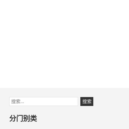
跳
搜
至
索：
页
分门别类
脚