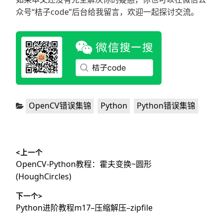
众号“桔子code”后台给我留言，欢迎一起探讨交流。
分
,
,
OpenCV错误集锦
Python
Python错误集锦
类：
文
<上一个
章
上
OpenCV-Python教程：霍夫变换~圆形
导
篇
(HoughCircles)
文
航
下一个>
章：
下
Python进阶教程m17–压缩解压–zipfile
篇