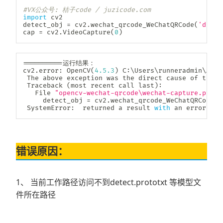
#VX公众号: 桔子code / juzicode.com 
import
 cv2  

detect_obj 
=
 cv2
.
wechat_qrcode_WeChatQRCode
(
'detec
cap 
=
 cv2
.
VideoCapture
(
0
)
==
==
==
==
==
运行结果：

cv2
.
error
:
 OpenCV
(
4.5
.3
)
 C
:
\Users\runneradmin\AppD
 The above exception was the direct cause of the f
 Traceback 
(
most recent call last
)
:
   File 
"opencv-wechat-qrcode\wechat-capture.py"
,
 
     detect_obj 
=
 cv2
.
wechat_qrcode_WeChatQRCode
(
'
 SystemError
:
  returned a result 
with
 an error 
set
错误原因：
1、 当前工作路径访问不到detect.prototxt 等模型文
件所在路径