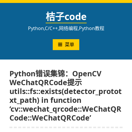
跳
至
桔子code
内
容
Python,C/C++,网络编程,Python教程
菜单
Python错误集锦：OpenCV
WeChatQRCode提示
utils::fs::exists(detector_protot
xt_path) in function
‘cv::wechat_qrcode::WeChatQR
Code::WeChatQRCode’