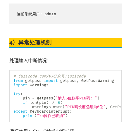
当前系统用户: admin
4）异常处理机制
处理输入中断情况：
# juzicode.com/VX公众号:juzicode
from
 getpass 
import
 getpass
,
import
 warnings

try
:
    pin 
=
 getpass
(
"输入6位数字PIN码: "
)
if
len
(
pin
)
!=
6
:
        warnings
.
warn
(
"PIN码长度必须为6位"
,
 GetPassW
except
 KeyboardInterrupt
:
print
(
"\n操作已取消"
)