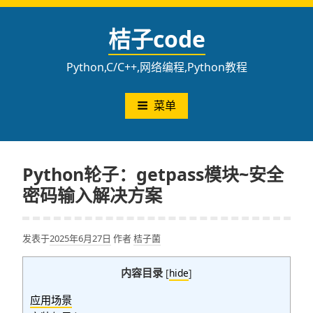
跳
至
桔子code
内
容
Python,C/C++,网络编程,Python教程
菜单
Python轮子：getpass模块~安全
密码输入解决方案
发表于
2025年6月27日
作者
桔子菌
内容目录
[
hide
]
应用场景