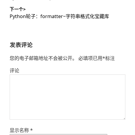
导
篇
下一个>
文
航
下
Python轮子：formatter~字符串格式化宝藏库
章：
篇
文
章：
发表评论
您的电子邮箱地址不会被公开。
必填项已用
*
标注
评论
显示名称
*