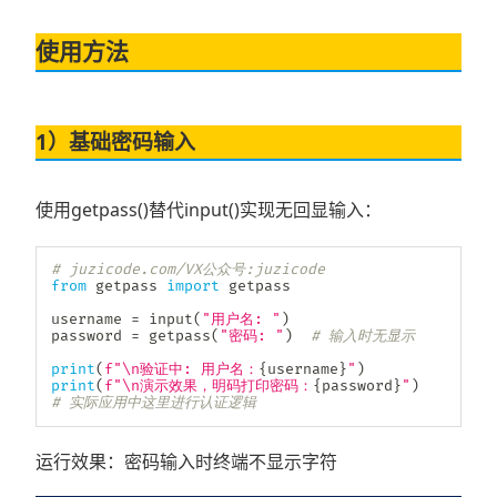
使用方法
1）基础密码输入
使用getpass()替代input()实现无回显输入：
# juzicode.com/VX公众号:juzicode
from
 getpass 
import
 getpass

username 
=
input
(
"用户名: "
)
password 
=
 getpass
(
"密码: "
)
# 输入时无显示
print
(
f"\n验证中: 用户名：
{
username
}
"
)
print
(
f"\n演示效果，明码打印密码：
{
password
}
"
)
# 实际应用中这里进行认证逻辑
运行效果：密码输入时终端不显示字符