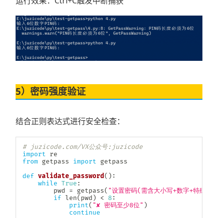
运行效果：Ctrl+C触发中断捕获
5）密码强度验证
结合正则表达式进行安全检查：
# juzicode.com/VX公众号:juzicode
import
from
 getpass 
import
 getpass

def
validate_password
(
)
:
while
True
:
        pwd 
=
 getpass
(
"设置密码(需含大小写+数字+特殊字符)
if
len
(
pwd
)
<
8
:
print
(
"✘ 密码至少8位"
)
continue