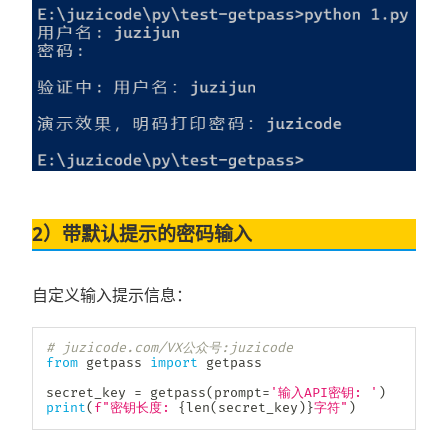
2）带默认提示的密码输入
自定义输入提示信息：
# juzicode.com/VX公众号:juzicode
from
 getpass 
import
 getpass

secret_key 
=
 getpass
(
prompt
=
'输入API密钥: '
)
print
(
f"密钥长度: 
{
len
(
secret_key
)
}
字符"
)