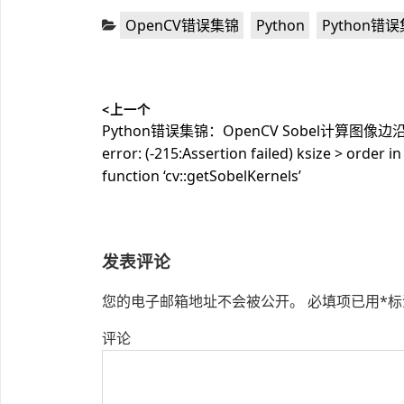
分
,
,
OpenCV错误集锦
Python
Python错
类：
文
<上一个
章
上
Python错误集锦：OpenCV Sobel计算图像边
导
篇
error: (-215:Assertion failed) ksize > order in
文
function ‘cv::getSobelKernels’
航
章：
发表评论
您的电子邮箱地址不会被公开。
必填项已用
*
标
评论