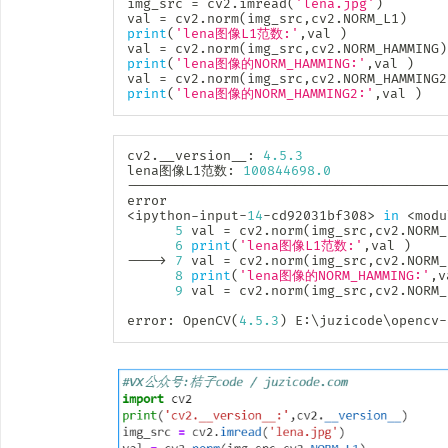
img_src 
=
 cv2
.
imread
(
'lena.jpg'
)
val 
=
 cv2
.
norm
(
img_src
,
cv2
.
NORM_L1
)
print
(
'lena图像L1范数:'
,
val 
)
val 
=
 cv2
.
norm
(
img_src
,
cv2
.
NORM_HAMMING
)
print
(
'lena图像的NORM_HAMMING:'
,
val 
)
val 
=
 cv2
.
norm
(
img_src
,
cv2
.
NORM_HAMMING2
print
(
'lena图像的NORM_HAMMING2:'
,
val 
)
cv2
.
__version__
:
4.5
.3
lena图像L1范数
:
100844698.0
-
-
-
-
-
-
-
-
-
-
-
-
-
-
-
-
-
-
-
-
-
-
-
-
-
-
-
-
-
-
-
-
-
-
-
-
-
-
-
-
error                                   
<
ipython
-
input
-
14
-
cd92031bf308
>
in
<
modu
5
 val 
=
 cv2
.
norm
(
img_src
,
cv2
.
NORM_
6
print
(
'lena图像L1范数:'
,
val 
)
-
-
-
-
>
7
 val 
=
 cv2
.
norm
(
img_src
,
cv2
.
NORM_
8
print
(
'lena图像的NORM_HAMMING:'
,
v
9
 val 
=
 cv2
.
norm
(
img_src
,
cv2
.
NORM_
error
:
 OpenCV
(
4.5
.3
)
 E
:
\juzicode\opencv
-