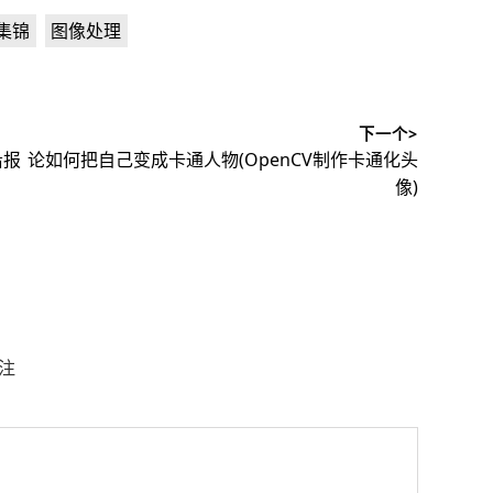
,
误集锦
图像处理
下一个>
下
沿报
论如何把自己变成卡通人物(OpenCV制作卡通化头
篇
像)
文
章：
注