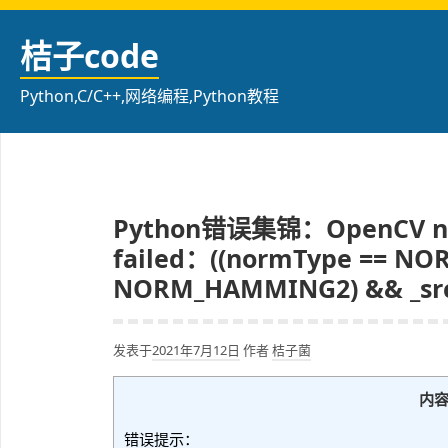
跳
至
桔子code
内
容
Python,C/C++,网络编程,Python教程
Python错误集锦：OpenCV n
failed：((normType == N
NORM_HAMMING2) && _src.
发表于
2021年7月12日
作者
桔子菌
内
错误提示：