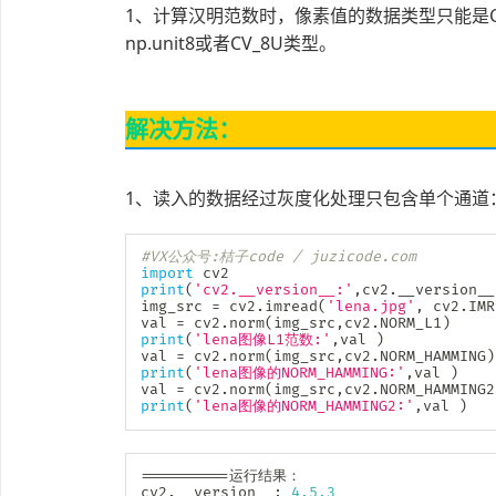
1、计算汉明范数时，像素值的数据类型只能是C
np.unit8或者CV_8U类型。
解决方法：
1、读入的数据经过灰度化处理只包含单个通道
#VX公众号:桔子code / juzicode.com
import
print
(
'cv2.__version__:'
,
cv2
.
__version__
img_src 
=
 cv2
.
imread
(
'lena.jpg'
,
 cv2
.
IMR
val 
=
 cv2
.
norm
(
img_src
,
cv2
.
NORM_L1
)
print
(
'lena图像L1范数:'
,
val 
)
val 
=
 cv2
.
norm
(
img_src
,
cv2
.
NORM_HAMMING
)
print
(
'lena图像的NORM_HAMMING:'
,
val 
)
val 
=
 cv2
.
norm
(
img_src
,
cv2
.
NORM_HAMMING2
print
(
'lena图像的NORM_HAMMING2:'
,
val 
)
==
==
==
==
==
运行结果：

cv2
.
__version__
:
4.5
.3