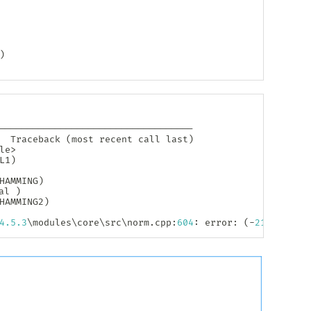
)
-
-
-
-
-
-
-
-
-
-
-
-
-
-
-
-
-
-
-
-
-
-
-
-
-
-
-
-
-
-
-
-
-
-
-
  Traceback 
(
most recent call last
)
le
>
L1
)
HAMMING
)
al 
)
HAMMING2
)
4.5
.3
\modules\core\src\norm
.
cpp
:
604
:
 error
:
(
-
215
:
Assert