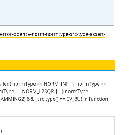
ror-opencv-norm-normtype-src-type-assert-
) normType == NORM_INF || normType ==
mType == NORM_L2SQR || ((normType ==
NG2) && _src.type() == CV_8U) in function
)