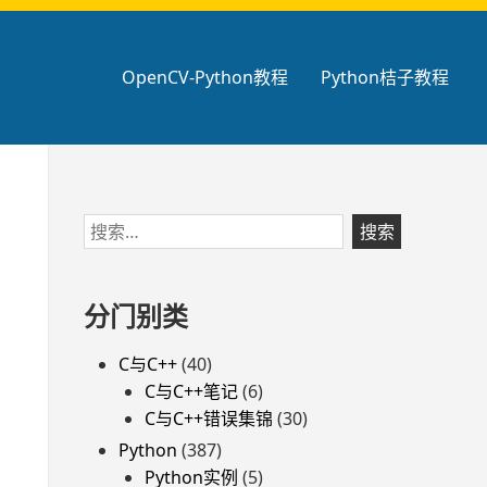
OpenCV-Python教程
Python桔子教程
跳
搜
至
索：
页
脚
分门别类
C与C++
(40)
C与C++笔记
(6)
C与C++错误集锦
(30)
Python
(387)
Python实例
(5)