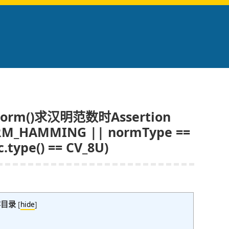
orm()求汉明范数时Assertion
ORM_HAMMING || normType ==
type() == CV_8U)
容目录
[
hide
]