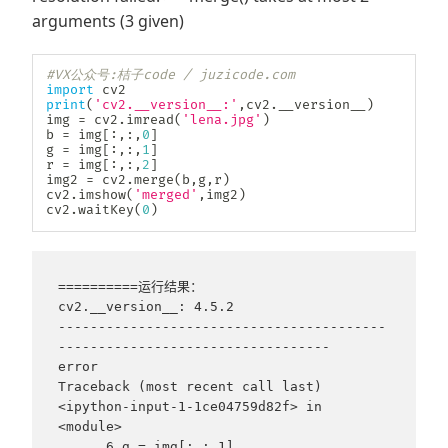
arguments (3 given)
#VX公众号:桔子code / juzicode.com
import
print
(
'cv2.__version__:'
,
cv2
.
__version__
)
img 
=
 cv2
.
imread
(
'lena.jpg'
)
b 
=
 img
[
:
,
:
,
0
]
g 
=
 img
[
:
,
:
,
1
]
r 
=
 img
[
:
,
:
,
2
]
img2 
=
 cv2
.
merge
(
b
,
g
,
r
)
cv2
.
imshow
(
'merged'
,
img2
)
cv2
.
waitKey
(
0
)
==========运行结果：

cv2.__version__: 4.5.2

-----------------------------------------
----------------------------------

error                                     
Traceback (most recent call last)

<ipython-input-1-1ce04759d82f> in 
<module>

      6 g = img[:,:,1]
