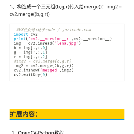
1、构造成一个三元组
(b,g,r)
传入给merge()：img2 =
cv2.merge((b,g,r))
#VX公众号:桔子code / juzicode.com
import
print
(
'cv2.__version__:'
,
cv2
.
__version__
)
img 
=
 cv2
.
imread
(
'lena.jpg'
)
b 
=
 img
[
:
,
:
,
0
]
g 
=
 img
[
:
,
:
,
1
]
r 
=
 img
[
:
,
:
,
2
]
#img2 = cv2.merge(b,g,r)
img2 
=
 cv2
.
merge
(
(
b
,
g
,
r
)
)
cv2
.
imshow
(
'merged'
,
img2
)
cv2
.
waitKey
(
0
)
扩展内容：
OpenCV-Python教程