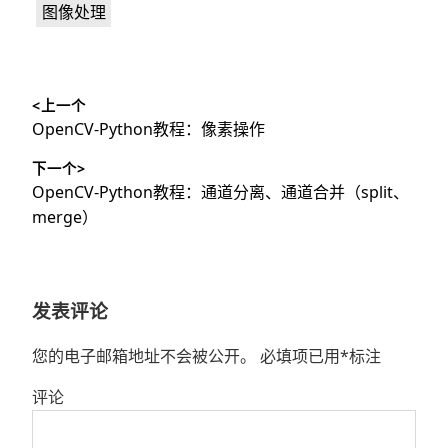
图像处理
文
<上一个
章
上
OpenCV-Python教程：像素操作
导
篇
下一个>
文
航
下
OpenCV-Python教程：通道分离、通道合并（split、
章：
篇
merge）
文
章：
发表评论
您的电子邮箱地址不会被公开。
必填项已用
*
标注
评论