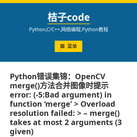
跳
至
桔子code
内
容
Python,C/C++,网络编程,Python教程
菜单
Python错误集锦：OpenCV
merge()方法合并图像时提示
error: (-5:Bad argument) in
function ‘merge’ > Overload
resolution failed: > – merge()
takes at most 2 arguments (3
given)