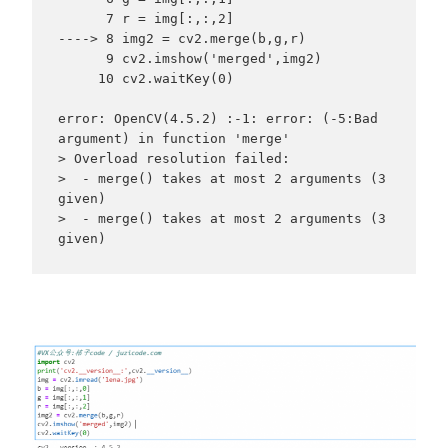
      7 r = img[:,:,2]

----> 8 img2 = cv2.merge(b,g,r)

      9 cv2.imshow('merged',img2)

     10 cv2.waitKey(0)

error: OpenCV(4.5.2) :-1: error: (-5:Bad 
argument) in function 'merge'

> Overload resolution failed:

>  - merge() takes at most 2 arguments (3 
given)

>  - merge() takes at most 2 arguments (3 
given)