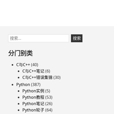
跳
搜
至
索：
页
分门别类
脚
C与C++
(40)
C与C++笔记
(6)
C与C++错误集锦
(30)
Python
(387)
Python实例
(5)
Python教程
(53)
Python笔记
(26)
Python轮子
(64)