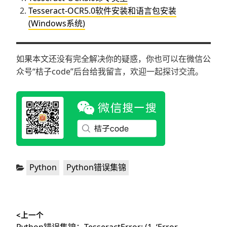
Tesseract-OCR5.0软件安装和语言包安装
(Windows系统)
如果本文还没有完全解决你的疑惑，你也可以在微信公
众号“桔子code”后台给我留言，欢迎一起探讨交流。
分
,
Python
Python错误集锦
类：
文
<上一个
章
上
Python错误集锦：TesseractError: (1, ‘Error