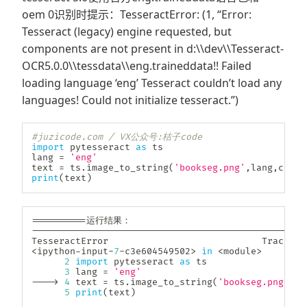
oem 0识别时提示：TesseractError: (1, “Error:
Tesseract (legacy) engine requested, but
components are not present in d:\\dev\\Tesseract-
OCR5.0.0\\tessdata\\eng.traineddata!! Failed
loading language ‘eng’ Tesseract couldn’t load any
languages! Could not initialize tesseract.”)
#juzicode.com / VX公众号:桔子code  
import
 pytesseract 
as
 ts

lang 
=
'eng'
text 
=
 ts
.
image_to_string
(
'bookseg.png'
,
lang
,
confi
print
(
text
)
==
==
==
==
==
-
-
-
-
-
-
-
-
-
-
-
-
-
-
-
-
-
-
-
-
-
-
-
-
-
-
-
-
-
-
-
-
-
-
-
-
-
-
-
-
-
-
-
-
-
-
-
-
-
-
TesseractError                            Tracebac
<
ipython
-
input
-
7
-
c3e604549502
>
in
<
module
>
2
import
 pytesseract 
as
 ts

3
 lang 
=
'eng'
-
-
-
-
>
4
 text 
=
 ts
.
image_to_string
(
'bookseg.png'
,
la
5
print
(
text
)