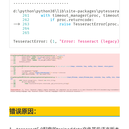
.
.
.
.
.
.
.
.
.
.
.
.
.
.
.
.
.
.
.
.
.
.
.
.
d
:
\python\python38\lib\site
-
packages\pytesseract\p
261
with
 timeout_manager
(
proc
,
 timeout
)
as
262
if
 proc
.
returncode
:
-
-
>
263
raise
 TesseractError
(
proc
.
retu
264
265
TesseractError
:
(
1
,
"Error: Tesseract (legacy) eng
错误原因：