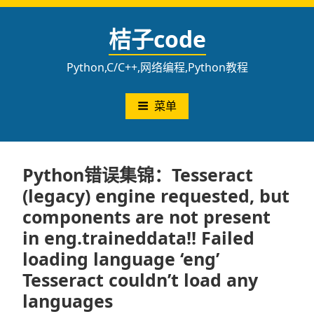
跳
至
桔子code
内
容
Python,C/C++,网络编程,Python教程
菜单
Python错误集锦：Tesseract
(legacy) engine requested, but
components are not present
in eng.traineddata!! Failed
loading language ‘eng’
Tesseract couldn’t load any
languages