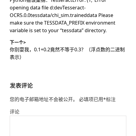
导
篇
opening data file d:devTesseract-
文
OCR5.0.0tessdata/chi_sim.traineddata Please
航
章：
make sure the TESSDATA_PREFIX environment
variable is set to your “tessdata” directory.
下一个>
下
你别耍我，0.1+0.2竟然不等于0.3？（浮点数的二进制
篇
表示）
文
章：
发表评论
您的电子邮箱地址不会被公开。
必填项已用
*
标注
评论