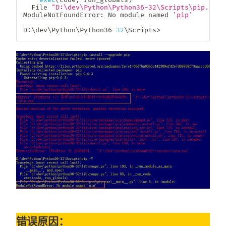
  File 
"D:\dev\Python\Python36-32\Scripts\pip.exe\
ModuleNotFoundError
:
 No module named 
'pip'
D
:
\dev\Python\Python36
-
32
\Scripts
>
错误原因：