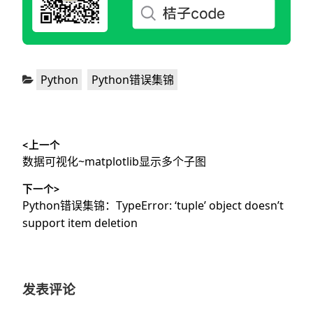
分
,
Python
Python错误集锦
类：
文
<上一个
章
上
数据可视化~matplotlib显示多个子图
导
篇
下一个>
文
航
下
Python错误集锦：TypeError: ‘tuple’ object doesn’t
章：
篇
support item deletion
文
章：
发表评论