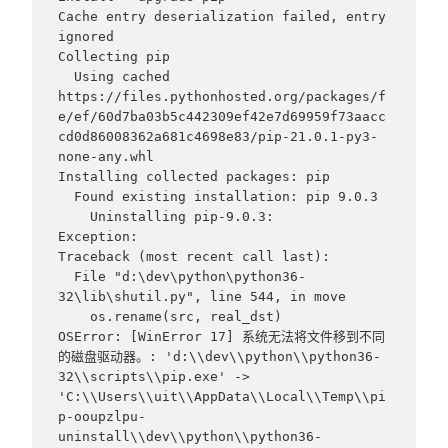
Cache entry deserialization failed, entry 
ignored

Collecting pip

  Using cached 
https://files.pythonhosted.org/packages/f
e/ef/60d7ba03b5c442309ef42e7d69959f73aacc
cd0d86008362a681c4698e83/pip-21.0.1-py3-
none-any.whl

Installing collected packages: pip

  Found existing installation: pip 9.0.3

    Uninstalling pip-9.0.3:

Exception:

Traceback (most recent call last):

  File "d:\dev\python\python36-
32\lib\shutil.py", line 544, in move

    os.rename(src, real_dst)

OSError: [WinError 17] 系统无法将文件移到不同
的磁盘驱动器。: 'd:\\dev\\python\\python36-
32\\scripts\\pip.exe' -> 
'C:\\Users\\uit\\AppData\\Local\\Temp\\pi
p-ooupzlpu-
uninstall\\dev\\python\\python36-