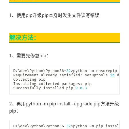
1、使用pip升级pip本身时发生文件读写错误
解决方法：
1、需要先修复pip：
D
:
\dev\Python\Python36
-
32
>
python 
-
m ensurepip

Requirement already satisfied
:
 setuptools 
in
 d
:
\de
Collecting pip

Installing collected packages
:
 pip

Successfully installed pip
-
9.0
.3
2、再用python -m pip install –upgrade pip方法升级
pip：
D
:
\dev\Python\Python36
-
32
>
python 
-
m pip install 
-
-