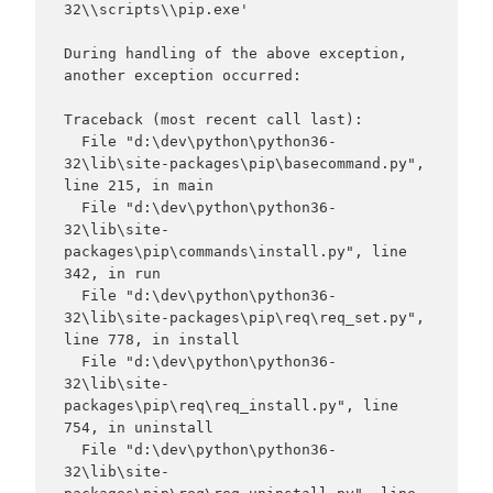
32\\scripts\\pip.exe'

During handling of the above exception, 
another exception occurred:

Traceback (most recent call last):

  File "d:\dev\python\python36-
32\lib\site-packages\pip\basecommand.py", 
line 215, in main

  File "d:\dev\python\python36-
32\lib\site-
packages\pip\commands\install.py", line 
342, in run

  File "d:\dev\python\python36-
32\lib\site-packages\pip\req\req_set.py", 
line 778, in install

  File "d:\dev\python\python36-
32\lib\site-
packages\pip\req\req_install.py", line 
754, in uninstall

  File "d:\dev\python\python36-
32\lib\site-