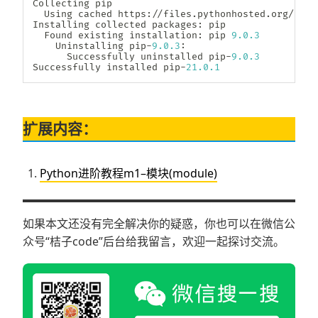
Collecting pip

  Using cached https
:
//
files
.
pythonhosted
.
org
/
pack
Installing collected packages
:
 pip

  Found existing installation
:
 pip 
9.0
.3
    Uninstalling pip
-
9.0
.3
:
      Successfully uninstalled pip
-
9.0
.3
Successfully installed pip
-
21.0
.1
扩展内容：
Python进阶教程m1–模块(module)
如果本文还没有完全解决你的疑惑，你也可以在微信公
众号“桔子code”后台给我留言，欢迎一起探讨交流。