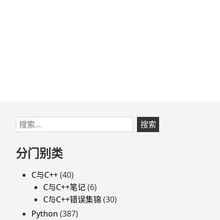
跳
搜
至
索：
页
分门别类
脚
C与C++
(40)
C与C++笔记
(6)
C与C++错误集锦
(30)
Python
(387)