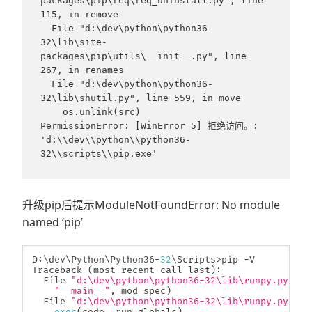
packages\pip\req\req_uninstall.py", line 
115, in remove

  File "d:\dev\python\python36-
32\lib\site-
packages\pip\utils\__init__.py", line 
267, in renames

  File "d:\dev\python\python36-
32\lib\shutil.py", line 559, in move

    os.unlink(src)

PermissionError: [WinError 5] 拒绝访问。: 
'd:\\dev\\python\\python36-
32\\scripts\\pip.exe'
升级pip后提示ModuleNotFoundError: No module
named ‘pip’
D
:
\dev\Python\Python36
-
32
\Scripts
>
pip 
-
V

Traceback 
(
most recent call last
)
:
  File 
"d:\dev\python\python36-32\lib\runpy.py"
,
 l
"__main__"
,
 mod_spec
)
  File 
"d:\dev\python\python36-32\lib\runpy.py"
,
 l
exec
(
code
,
 run_globals
)