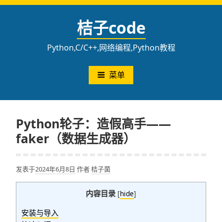
跳
至
桔子code
内
容
Python,C/C++,网络编程,Python教程
菜单
Python轮子：造假高手——
faker（数据生成器）
发表于
2024年6月8日
作者
桔子菌
内容目录
[
hide
]
安装与导入