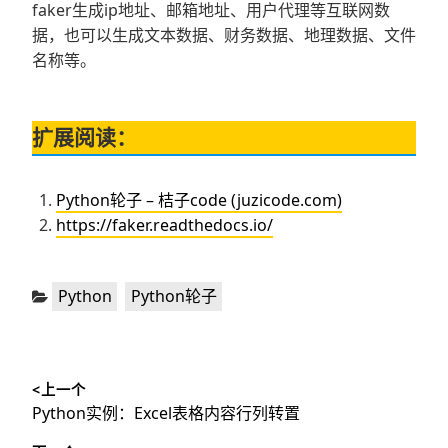
faker生成ip地址、邮箱地址、用户代理等互联网数
据，也可以生成文本数据、财务数据、地理数据、文件
名称等。
扩展阅读：
Python轮子 – 桔子code (juzicode.com)
https://faker.readthedocs.io/
分
,
Python
Python轮子
类：
文
<上一个
章
上
Python实例：Excel表格内容行列转置
导
篇