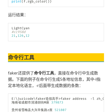
print
(
f
.
rgb_color
(
)
)
运行结果：
#cc958d
21
,
126
,
12
命令行工具
faker还提供了
命令行工具
，直接在命令行中生成数
据。下面的例子在命令行生成5条地址信息，其中-l指
定本地化语言，-r后面带生成数据的条数：
E
:
\juzicode\faker造假高手
>
faker address  
-
l zh_CN  
海南省成都市清浦胡街M座 
379873
贵州省雪梅县大兴辛集路z座 
521807