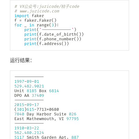
# VX公众号:juzicode/桔子code
# www.juzicode.com
import
 faker

f 
=
 faker
.
Faker
(
)
for
 _ 
in
range
(
3
)
:
print
(
'------------'
)
print
(
f
.
date_of_birth
(
)
)
print
(
f
.
phone_number
(
)
)
print
(
f
.
address
(
)
)
运行结果：
-
-
-
-
-
-
-
-
-
-
-
-
1997
-
09
-
01
529.482
.9021
Unit 
8185
 Box 
6814
DPO AA 
37409
-
-
-
-
-
-
-
-
-
-
-
-
2015
-
09
-
17
(
301
)
615
-
7840
 Day Harbor Suite 
026
East Mathewmouth
,
 VI 
97795
-
-
-
-
-
-
-
-
-
-
-
-
1910
-
03
-
22
562.480
.2124
5117
 Smith Garden Apt
.
887