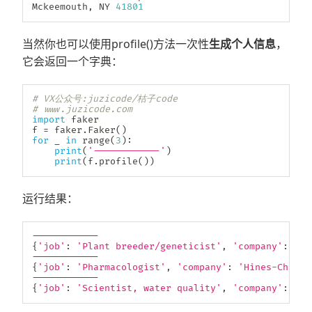
Mckeemouth
,
 NY 
41801
当然你也可以使用profile()方法一次性
生成个人信息
，
它会返回一个字典：
# VX公众号:juzicode/桔子code
# www.juzicode.com
import
 faker

f 
=
 faker
.
Faker
(
)
for
 _ 
in
range
(
3
)
:
print
(
'------------'
)
print
(
f
.
profile
(
)
)
运行结果：
-
-
-
-
-
-
-
-
-
-
-
-
{
'job'
:
'Plant breeder/geneticist'
,
'company'
:
'Ch
-
-
-
-
-
-
-
-
-
-
-
-
{
'job'
:
'Pharmacologist'
,
'company'
:
'Hines-Church
-
-
-
-
-
-
-
-
-
-
-
-
{
'job'
:
'Scientist, water quality'
,
'company'
:
'Mo