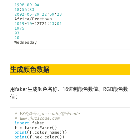
1998
-
09
-
04
18
:
56
:
33
2002
-
05
-
29
22
:
59
:
23
Africa
/
2019
-
10
-
22T21
:
23
:
01
1975
03
20
Wednesday
生成颜色数据
用faker生成颜色名称、16进制颜色数值、RGB颜色数
值：
# VX公众号:juzicode/桔子code
# www.juzicode.com
import
 faker

f 
=
 faker
.
Faker
(
)
print
(
f
.
color_name
(
)
)
print
(
f
.
hex_color
(
)
)