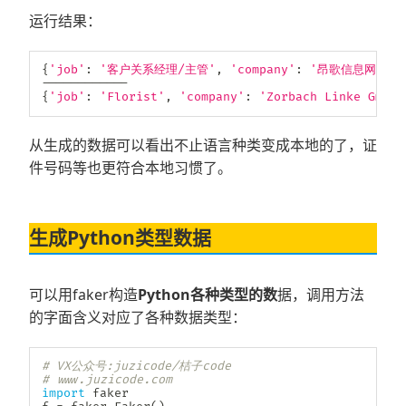
运行结果：
{
'job'
:
'客户关系经理/主管'
,
'company'
:
'昂歌信息网络有
-
-
-
-
-
-
-
-
-
-
-
-
{
'job'
:
'Florist'
,
'company'
:
'Zorbach Linke GmbH'
从生成的数据可以看出不止语言种类变成本地的了，证
件号码等也更符合本地习惯了。
生成Python类型数据
可以用faker构造
Python各种类型的数
据，调用方法
的字面含义对应了各种数据类型：
# VX公众号:juzicode/桔子code
# www.juzicode.com
import
 faker
