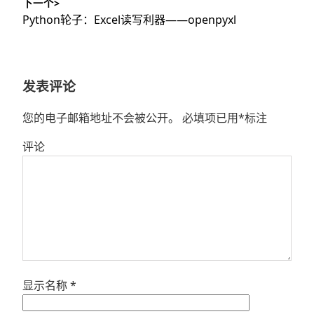
下一个>
文
航
下
Python轮子：Excel读写利器——openpyxl
章：
篇
文
章：
发表评论
您的电子邮箱地址不会被公开。
必填项已用
*
标注
评论
显示名称
*