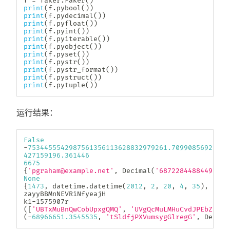
f 
=
 faker
.
Faker
(
)
print
(
f
.
pybool
(
)
)
print
(
f
.
pydecimal
(
)
)
print
(
f
.
pyfloat
(
)
)
print
(
f
.
pyint
(
)
)
print
(
f
.
pyiterable
(
)
)
print
(
f
.
pyobject
(
)
)
print
(
f
.
pyset
(
)
)
print
(
f
.
pystr
(
)
)
print
(
f
.
pystr_format
(
)
)
print
(
f
.
pystruct
(
)
)
print
(
f
.
pytuple
(
)
)
运行结果：
False
-
7534455542987561356113628832979261.70990856922647
427159196.361446
6675
{
'pgraham@example.net'
,
 Decimal
(
'68722844884492164
None
{
1473
,
 datetime
.
datetime
(
2012
,
2
,
20
,
4
,
35
)
,
 Deci
zayyBBMnNEVRiNfyeajH

k1
-
(
[
'UBTxMuBnQwCobUpxgQMQ'
,
'UVgQcMuLMHuCvdJPEbZa'
,
(
-
68966651.3545535
,
'tSldfjPXVumsygGlregG'
,
 Decima