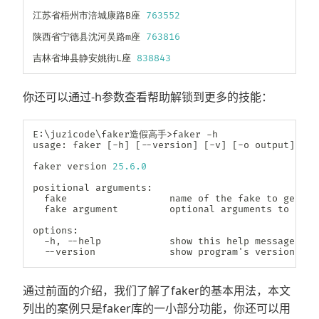
江苏省梧州市涪城康路B座 
763552
陕西省宁德县沈河吴路m座 
763816
吉林省坤县静安姚街L座 
838843
你还可以通过-h参数查看帮助解锁到更多的技能：
E
:
\juzicode\faker造假高手
>
faker 
-
h

usage
:
 faker 
[
-
h
]
[
-
-
version
]
[
-
v
]
[
-
o output
]
[
-
l
faker version 
25.6
.0
positional arguments
:
  fake                  name of the fake to genera
  fake argument         optional arguments to 
pass
options
:
-
h
,
-
-
help
            show this 
help
 message 
and
-
-
version             show program's version num
通过前面的介绍，我们了解了faker的基本用法，本文
列出的案例只是faker库的一小部分功能，你还可以用