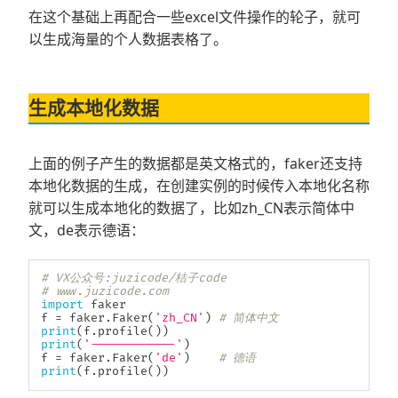
在这个基础上再配合一些excel文件操作的轮子，就可
以生成海量的个人数据表格了。
生成本地化数据
上面的例子产生的数据都是英文格式的，faker还支持
本地化数据的生成，在创建实例的时候传入本地化名称
就可以生成本地化的数据了，比如zh_CN表示简体中
文，de表示德语：
# VX公众号:juzicode/桔子code
# www.juzicode.com
import
 faker

f 
=
 faker
.
Faker
(
'zh_CN'
)
# 简体中文
print
(
f
.
profile
(
)
)
print
(
'------------'
)
f 
=
 faker
.
Faker
(
'de'
)
# 德语
print
(
f
.
profile
(
)
)