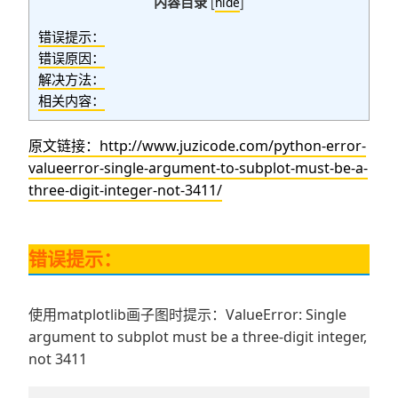
内容目录
[
hide
]
错误提示：
错误原因：
解决方法：
相关内容：
原文链接：http://www.juzicode.com/python-error-
valueerror-single-argument-to-subplot-must-be-a-
three-digit-integer-not-3411/
错误提示：
使用matplotlib画子图时提示：ValueError: Single
argument to subplot must be a three-digit integer,
not 3411