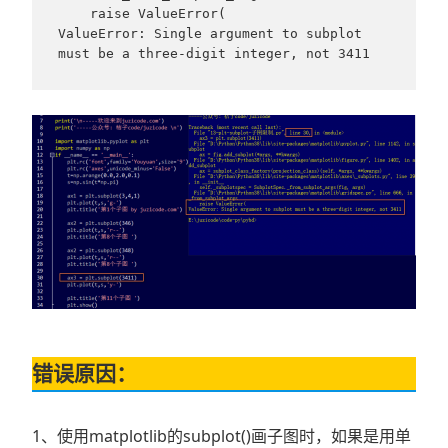
    raise ValueError(

ValueError: Single argument to subplot 
must be a three-digit integer, not 3411
错误原因：
1、使用matplotlib的subplot()画子图时，如果是用单