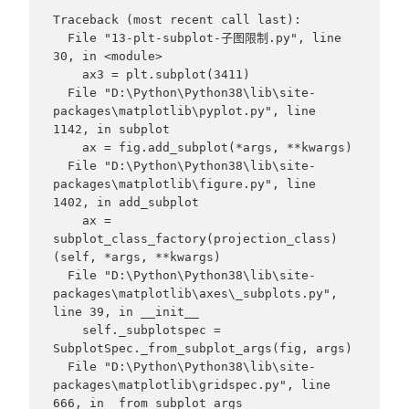
Traceback (most recent call last):

  File "13-plt-subplot-子图限制.py", line 
30, in <module>

    ax3 = plt.subplot(3411)

  File "D:\Python\Python38\lib\site-
packages\matplotlib\pyplot.py", line 
1142, in subplot

    ax = fig.add_subplot(*args, **kwargs)

  File "D:\Python\Python38\lib\site-
packages\matplotlib\figure.py", line 
1402, in add_subplot

    ax = 
subplot_class_factory(projection_class)
(self, *args, **kwargs)

  File "D:\Python\Python38\lib\site-
packages\matplotlib\axes\_subplots.py", 
line 39, in __init__

    self._subplotspec = 
SubplotSpec._from_subplot_args(fig, args)

  File "D:\Python\Python38\lib\site-
packages\matplotlib\gridspec.py", line 
666, in _from_subplot_args
