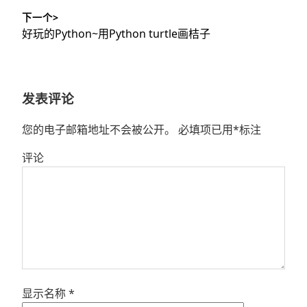
文
航
下一个>
章：
下
好玩的Python~用Python turtle画桔子
篇
文
章：
发表评论
您的电子邮箱地址不会被公开。
必填项已用
*
标注
评论
显示名称
*