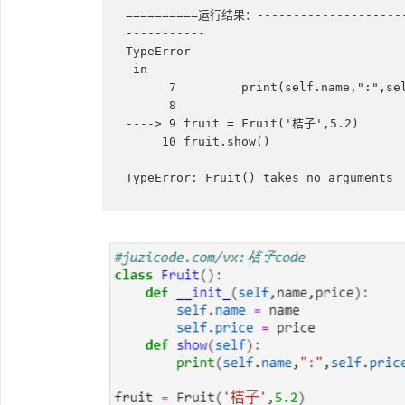
==========运行结果：----------------------
-----------

 in 
      7         print(self.name,":",self.price)

      8 

----> 9 fruit = Fruit('桔子',5.2)

     10 fruit.show()
