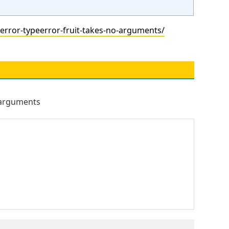
or-typeerror-fruit-takes-no-arguments/
arguments