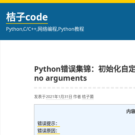
跳
至
桔子code
内
容
Python,C/C++,网络编程,Python教程
Python错误集锦：初始化自定义类：T
no arguments
发表于
2021年1月31日
作者
桔子菌
内
错误提示：
错误原因：