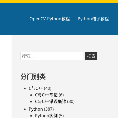
OpenCV-Python教程
Python桔子教程
跳
搜
至
索：
页
脚
分门别类
C与C++
(40)
C与C++笔记
(6)
C与C++错误集锦
(30)
Python
(387)
Python实例
(5)