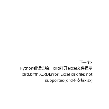
下一个>
下
Python错误集锦：xlrd打开excel文件提示
篇
xlrd.biffh.XLRDError: Excel xlsx file; not
文
supported(xlrd不支持xlsx)
章：