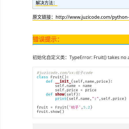
解决方法：
原文链接：http://www.juzicode.com/python-err
错误提示：
初始化自定义类：TypeError: Fruit() takes no 
#juzicode.com/vx:桔子code
class
Fruit
(
)
:
def
__init_
(
self
,
name
,
price
)
:
        self
.
name 
=
 name

        self
.
price 
=
 price

def
show
(
self
)
:
print
(
self
.
name
,
":"
,
self
.
price
)
fruit 
=
 Fruit
(
'桔子'
,
5.2
)
fruit
.
show
(
)