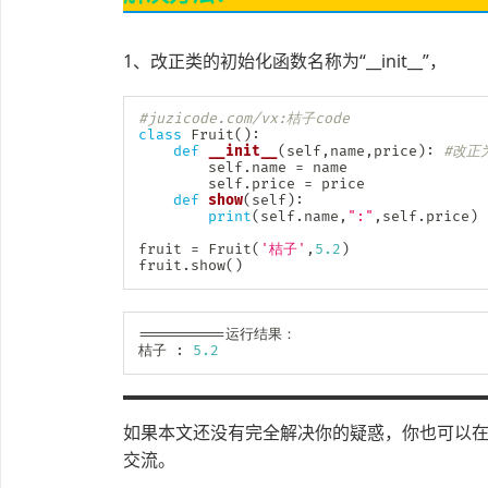
1、改正类的初始化函数名称为“__init__”，
#juzicode.com/vx:桔子code
class
Fruit
(
)
:
def
__init__
(
self
,
name
,
price
)
:
#改正
        self
.
name 
=
 name

        self
.
price 
=
 price

def
show
(
self
)
:
print
(
self
.
name
,
":"
,
self
.
price
)
fruit 
=
 Fruit
(
'桔子'
,
5.2
)
fruit
.
show
(
)
==
==
==
==
==
运行结果：

桔子 
:
5.2
如果本文还没有完全解决你的疑惑，你也可以在微
交流。