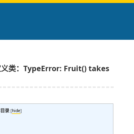
ypeError: Fruit() takes
容目录
[
hide
]