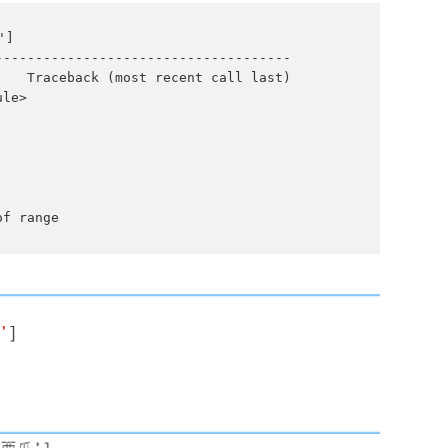
]

------------------------------------

   Traceback (most recent call last)

le>

of range