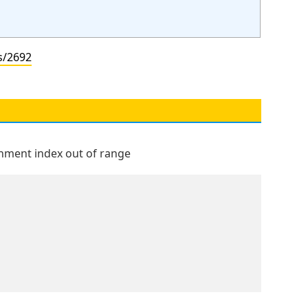
s/2692
nt index out of range