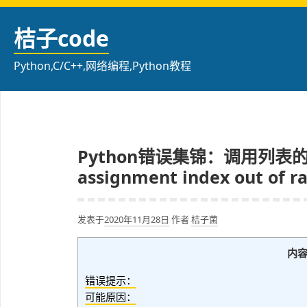
跳
至
桔子code
内
容
Python,C/C++,网络编程,Python教程
Python错误集锦：调用列表的元素时
assignment index out of r
发表于
2020年11月28日
作者
桔子菌
内
错误提示：
可能原因：