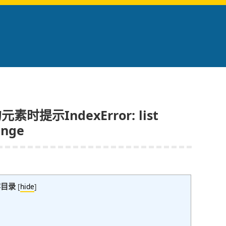
提示IndexError: list
ange
容目录
[
hide
]