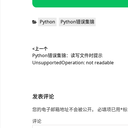
分
,
Python
Python错误集锦
类：
文
<上一个
章
上
Python错误集锦：读写文件时提示
导
篇
UnsupportedOperation: not readable
文
航
章：
发表评论
您的电子邮箱地址不会被公开。
必填项已用
*
标
评论