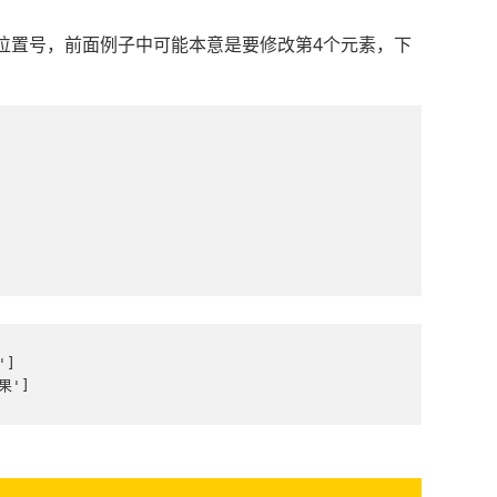
位置号，前面例子中可能本意是要修改第4个元素，下
]

果']