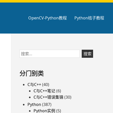
OpenCV-Python教程
Python桔子教程
跳
搜
至
索：
页
脚
分门别类
C与C++
(40)
C与C++笔记
(6)
C与C++错误集锦
(30)
Python
(387)
Python实例
(5)