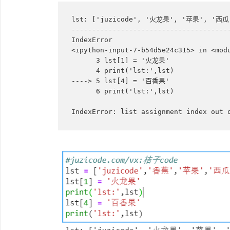
lst: ['juzicode', '火龙果', '苹果', '西瓜'
---------------------------------------
IndexError                             
<ipython-input-7-b54d5e24c315> in <modu
      3 lst[1] = '火龙果'

      4 print('lst:',lst)

----> 5 lst[4] = '百香果'

      6 print('lst:',lst)

IndexError: list assignment index out 