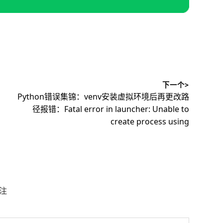
下一个>
下
Python错误集锦：venv安装虚拟环境后再更改路
篇
径报错：Fatal error in launcher: Unable to
文
create process using
章：
注