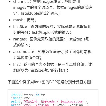
channels：根据images确定，指明要用
images里的哪个通道号，根据images的形式确
定；list或tuple形式的输入；
mask：掩码；
histSize：直方图的尺寸，实际就是元素取值划
分的等分；list或tuple形式的输入；
ranges：图像元素取值的范围；list或tuple形
式的输入；
accumulate：如果为True表示多个图像时累积
计算像素值个数；
hist：返回的直方图数据，是一个二维数组，数
组形状为(histSize决定的行数,1)；
下面这个例子对lena图的BGR通道分别计算直方图：
import
 numpy 
as
import
print
(
'VX公众号: 桔子code / juzicode.com'
)
print
(
'cv2.__version__:'
,
cv2
.
__version__
)