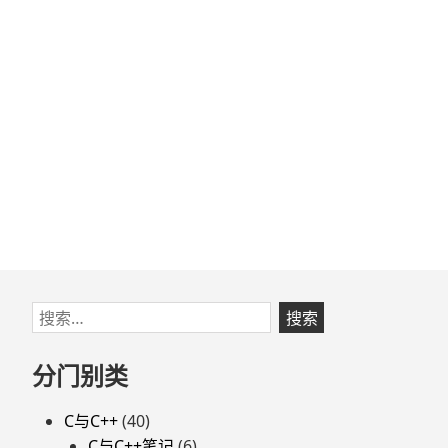
跳
搜
至
索：
页
分门别类
脚
C与C++
(40)
C与C++笔记
(6)