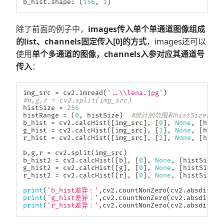
b_hist
.
shape
:
(
156
,
1
)
除了前面的例子中，
images传入单个单通道图像组成
的list、channels固定传入[0]的方式
，images还可以
使用
单个多通道的图像，channels入参对应其通道号
传入
：
img_src 
=
 cv2
.
imread
(
'..\\lena.jpg'
)
#b,g,r = cv2.split(img_src)  
histSize 
=
256
histRange 
=
(
0
,
 histSize
)
#统计的范围和histSize保
b_hist 
=
 cv2
.
calcHist
(
[
img_src
]
,
[
0
]
,
None
,
[
histS
g_hist 
=
 cv2
.
calcHist
(
[
img_src
]
,
[
1
]
,
None
,
[
histS
r_hist 
=
 cv2
.
calcHist
(
[
img_src
]
,
[
2
]
,
None
,
[
histS
b
,
g
,
r 
=
 cv2
.
split
(
img_src
)
b_hist2 
=
 cv2
.
calcHist
(
[
b
]
,
[
0
]
,
None
,
[
histSize
]
,
g_hist2 
=
 cv2
.
calcHist
(
[
g
]
,
[
0
]
,
None
,
[
histSize
]
,
r_hist2 
=
 cv2
.
calcHist
(
[
r
]
,
[
0
]
,
None
,
[
histSize
]
,
print
(
'b_hist差异：'
,
cv2
.
countNonZero
(
cv2
.
absdiff
(
b
print
(
'g_hist差异：'
,
cv2
.
countNonZero
(
cv2
.
absdiff
(
g
print
(
'r_hist差异：'
,
cv2
.
countNonZero
(
cv2
.
absdiff
(
r