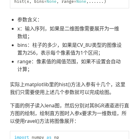
hist
(
x
,
 bins
=
None
,
range
=
None
,
.
.
.
.
.
.
)
参数含义：
x：输入序列，如果是二维图像需要展开为一维
数组；
bins：柱子的多少，如果是CV_8U类型的图像设
置为256，表示每个像素值为1个区间；
range：像素值的阈值范围，如果不设置会自动
计算；
实际上matplotlib里的hist()方法入参有十几个，这里
我们只需要使用上述几个参数就可以完成绘图。
下面的例子读入lena图，然后分别对其BGR通道进行直
方图的绘制，绘制直方图时入参x要求为一维数组，所
以使用ravel()方法将图像展开：
import
 numpy 
as