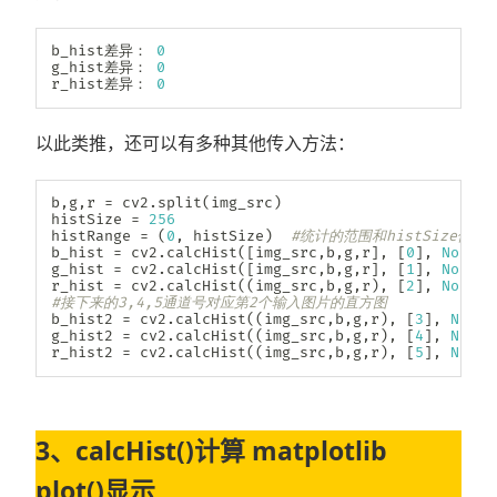
b_hist差异： 
0
g_hist差异： 
0
r_hist差异： 
0
以此类推，还可以有多种其他传入方法：
b
,
g
,
r 
=
 cv2
.
split
(
img_src
)
histSize 
=
256
histRange 
=
(
0
,
 histSize
)
#统计的范围和histSize保
b_hist 
=
 cv2
.
calcHist
(
[
img_src
,
b
,
g
,
r
]
,
[
0
]
,
None
,
g_hist 
=
 cv2
.
calcHist
(
[
img_src
,
b
,
g
,
r
]
,
[
1
]
,
None
,
r_hist 
=
 cv2
.
calcHist
(
(
img_src
,
b
,
g
,
r
)
,
[
2
]
,
None
,
#接下来的3,4,5通道号对应第2个输入图片的直方图
b_hist2 
=
 cv2
.
calcHist
(
(
img_src
,
b
,
g
,
r
)
,
[
3
]
,
None
,
g_hist2 
=
 cv2
.
calcHist
(
(
img_src
,
b
,
g
,
r
)
,
[
4
]
,
None
,
r_hist2 
=
 cv2
.
calcHist
(
(
img_src
,
b
,
g
,
r
)
,
[
5
]
,
None
,
3、calcHist()计算 matplotlib
plot()显示