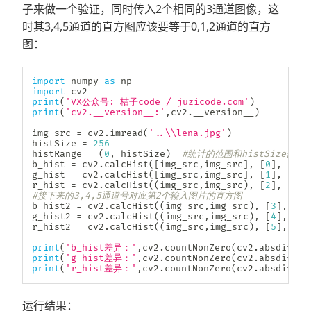
子来做一个验证，同时传入2个相同的3通道图像，这
时其3,4,5通道的直方图应该要等于0,1,2通道的直方
图：
import
 numpy 
as
import
print
(
'VX公众号: 桔子code / juzicode.com'
)
print
(
'cv2.__version__:'
,
cv2
.
__version__
)
img_src 
=
 cv2
.
imread
(
'..\\lena.jpg'
)
histSize 
=
256
histRange 
=
(
0
,
 histSize
)
#统计的范围和histSize保
b_hist 
=
 cv2
.
calcHist
(
[
img_src
,
img_src
]
,
[
0
]
,
None
g_hist 
=
 cv2
.
calcHist
(
[
img_src
,
img_src
]
,
[
1
]
,
None
r_hist 
=
 cv2
.
calcHist
(
(
img_src
,
img_src
)
,
[
2
]
,
None
#接下来的3,4,5通道号对应第2个输入图片的直方图
b_hist2 
=
 cv2
.
calcHist
(
(
img_src
,
img_src
)
,
[
3
]
,
Non
g_hist2 
=
 cv2
.
calcHist
(
(
img_src
,
img_src
)
,
[
4
]
,
Non
r_hist2 
=
 cv2
.
calcHist
(
(
img_src
,
img_src
)
,
[
5
]
,
Non
print
(
'b_hist差异：'
,
cv2
.
countNonZero
(
cv2
.
absdiff
(
b
print
(
'g_hist差异：'
,
cv2
.
countNonZero
(
cv2
.
absdiff
(
g
print
(
'r_hist差异：'
,
cv2
.
countNonZero
(
cv2
.
absdiff
(
r
运行结果：