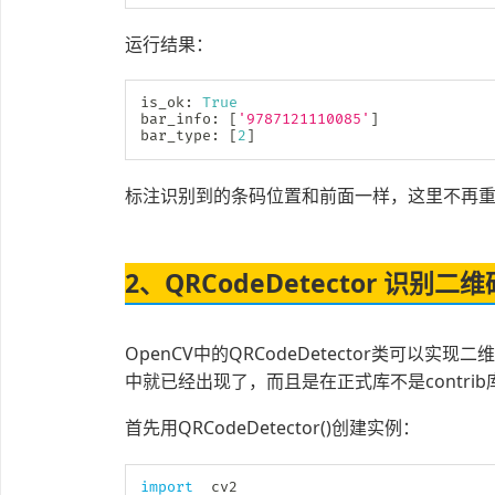
运行结果：
is_ok
:
True
bar_info
:
[
'9787121110085'
]
bar_type
:
[
2
]
标注识别到的条码位置和前面一样，这里不再
2、QRCodeDetector 识别二维
OpenCV中的QRCodeDetector类可以实现二维
中就已经出现了，而且是在正式库不是contrib
首先用QRCodeDetector()创建实例：
import
  cv2
