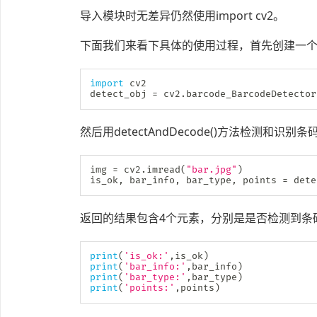
导入模块时无差异仍然使用import cv2。
下面我们来看下具体的使用过程，首先创建一
import
 cv2

detect_obj 
=
 cv2
.
barcode_BarcodeDetector
然后用detectAndDecode()方法检测
img 
=
 cv2
.
imread
(
"bar.jpg"
)
is_ok
,
 bar_info
,
 bar_type
,
 points 
=
 dete
返回的结果包含4个元素，分别是是否检测到条
print
(
'is_ok:'
,
is_ok
)
print
(
'bar_info:'
,
bar_info
)
print
(
'bar_type:'
,
bar_type
)
print
(
'points:'
,
points
)