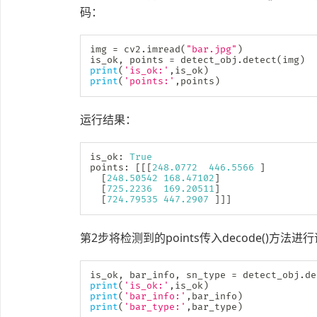
码：
img 
=
 cv2
.
imread
(
"bar.jpg"
)
is_ok
,
 points 
=
 detect_obj
.
detect
(
img
)
print
(
'is_ok:'
,
is_ok
)
print
(
'points:'
,
points
)
运行结果：
is_ok
:
True
points
:
[
[
[
248.0772
446.5566
]
[
248.50542
168.47102
]
[
725.2236
169.20511
]
[
724.79535
447.2907
]
]
]
第2步将检测到的points传入decode()方法进
is_ok
,
 bar_info
,
 sn_type 
=
 detect_obj
.
de
print
(
'is_ok:'
,
is_ok
)
print
(
'bar_info:'
,
bar_info
)
print
(
'bar_type:'
,
bar_type
)