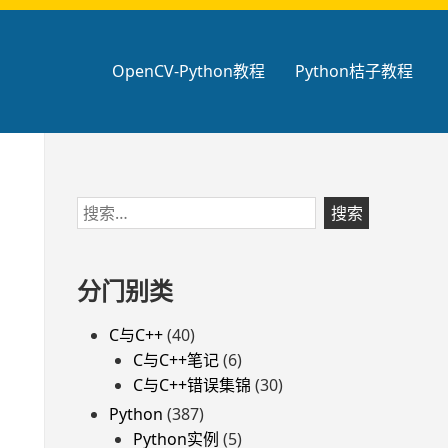
OpenCV-Python教程
Python桔子教程
跳
搜
至
索：
页
脚
分门别类
C与C++
(40)
C与C++笔记
(6)
C与C++错误集锦
(30)
Python
(387)
Python实例
(5)