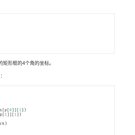
的矩形框的4个角的坐标。
置：
s
[
p
[
0
]
]
[
1
]
)
p
[
1
]
]
[
1
]
)
ck
)