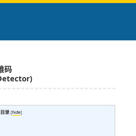
维码
etector)
容目录
[
hide
]