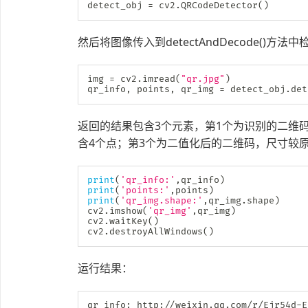
detect_obj 
=
 cv2
.
QRCodeDetector
(
)
然后将图像传入到detectAndDecode()方法
img 
=
 cv2
.
imread
(
"qr.jpg"
)
qr_info
,
 points
,
 qr_img 
=
 detect_obj
.
det
返回的结果包含3个元素，第1个为识别的二维码
含4个点；第3个为二值化后的二维码，尺寸较
print
(
'qr_info:'
,
qr_info
)
print
(
'points:'
,
points
)
print
(
'qr_img.shape:'
,
qr_img
.
shape
)
cv2
.
imshow
(
'qr_img'
,
qr_img
)
cv2
.
waitKey
(
)
cv2
.
destroyAllWindows
(
)
运行结果：
qr_info
:
 http
:
//
weixin
.
qq
.
com
/
r
/
Ejr54d
-
E