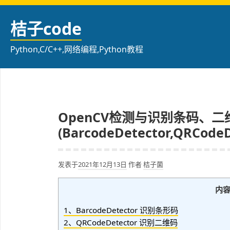
跳
至
桔子code
内
容
Python,C/C++,网络编程,Python教程
OpenCV检测与识别条码、二
(BarcodeDetector,QRCodeD
发表于
2021年12月13日
作者
桔子菌
内
1、BarcodeDetector 识别条形码
2、QRCodeDetector 识别二维码