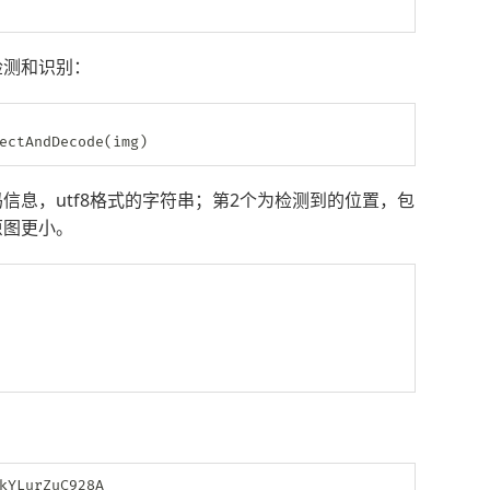
中检测和识别：
ectAndDecode
(
img
)
信息，utf8格式的字符串；第2个为检测到的位置，包
原图更小。
kYLurZuC928A
