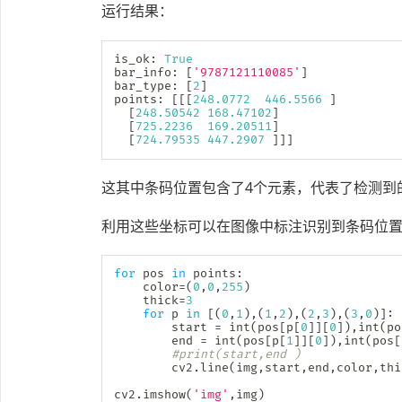
运行结果：
is_ok
:
True
bar_info
:
[
'9787121110085'
]
bar_type
:
[
2
]
points
:
[
[
[
248.0772
446.5566
]
[
248.50542
168.47102
]
[
725.2236
169.20511
]
[
724.79535
447.2907
]
]
]
这其中条码位置包含了4个元素，代表了检测到
利用这些坐标可以在图像中标注识别到条码位
for
 pos 
in
 points
:
    color
=
(
0
,
0
,
255
)
    thick
=
3
for
 p 
in
[
(
0
,
1
)
,
(
1
,
2
)
,
(
2
,
3
)
,
(
3
,
0
)
]
:
        start 
=
int
(
pos
[
p
[
0
]
]
[
0
]
)
,
int
(
po
        end 
=
int
(
pos
[
p
[
1
]
]
[
0
]
)
,
int
(
pos
[
#print(start,end )
        cv2
.
line
(
img
,
start
,
end
,
color
,
thi
cv2
.
imshow
(
'img'
,
img
)