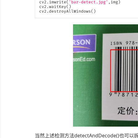
cv2
.
imwrite
(
'bar-detect.jpg'
,
img
)
cv2
.
waitKey
(
)
cv2
.
destroyAllWindows
(
)
当然上述检测方法detectAndDecode()也可