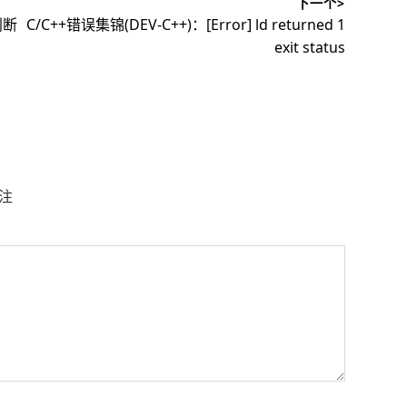
下一个>
下
判断
C/C++错误集锦(DEV-C++)：[Error] ld returned 1
篇
exit status
文
章：
注