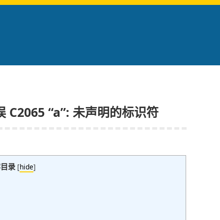
误 C2065 “a”: 未声明的标识符
容目录
[
hide
]