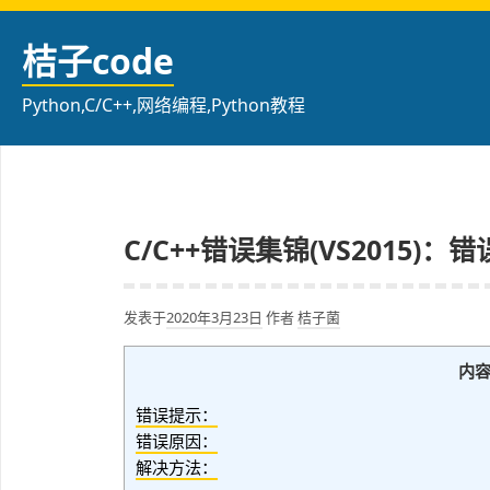
跳
至
桔子code
内
容
Python,C/C++,网络编程,Python教程
C/C++错误集锦(VS2015)：错
发表于
2020年3月23日
作者
桔子菌
内
错误提示：
错误原因：
解决方法：