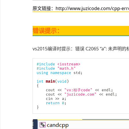
原文链接：http://www.juzicode.com/cpp-error-v
错误提示：
vs2015编译时提示：错误 C2065 “a”: 未声明
#
include
<iostream>
#
include
"math.h"
using
namespace
 std
;
int
main
(
void
)
{
	cout 
<<
"vx:桔子code"
<<
 endl
;
	cout 
<<
"juzicode.com"
<<
 endl
;
	cin 
>>
 a
;
return
0
;
}