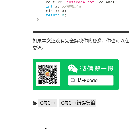
	cout 
<<
"juzicode.com"
<<
 endl
;
int
 a
;
//增加定义
	cin 
>>
 a
;
return
0
;
}
如果本文还没有完全解决你的疑惑，你也可以在微
交流。
分
,
C与C++
C与C++错误集锦
类：
文