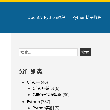
OpenCV-Python教程
Python桔子教程
跳
搜
至
索：
页
脚
分门别类
C与C++
(40)
C与C++笔记
(6)
C与C++错误集锦
(30)
Python
(387)
Python实例
(5)