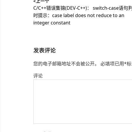
<上一个
章
上
C/C++错误集锦(DEV-C++)： switch-case语句
导
篇
时提示：case label does not reduce to an
文
integer constant
航
章：
发表评论
您的电子邮箱地址不会被公开。
必填项已用
*
标
评论