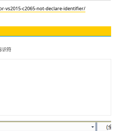
s2015-c2065-not-declare-identifier/
的标识符