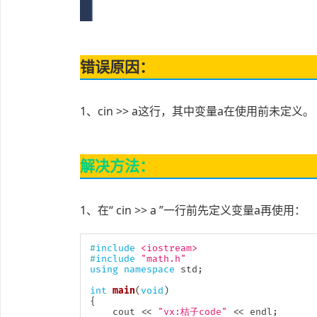
错误原因：
1、cin >> a这行，其中变量a在使用前未定义。
解决方法：
1、在“ cin >> a ”一行前先定义变量a再使用：
#
include
<iostream>
#
include
"math.h"
using
namespace
 std
;
int
main
(
void
)
{
	cout 
<<
"vx:桔子code"
<<
 endl
;