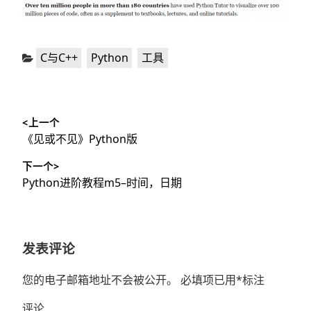
分
,
,
C与C++
Python
工具
类：
文
<上一个
章
上
《见或不见》Python版
导
篇
下一个>
文
航
下
Python进阶教程m5–时间，日期
章：
篇
文
章：
发表评论
您的电子邮箱地址不会被公开。
必填项已用
*
标注
评论