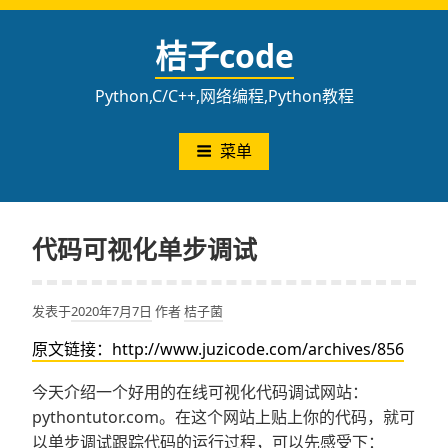
跳
至
桔子code
内
容
Python,C/C++,网络编程,Python教程
菜单
代码可视化单步调试
发表于
2020年7月7日
作者
桔子菌
原文链接：http://www.juzicode.com/archives/856
今天介绍一个好用的在线可视化代码调试网站：
pythontutor.com。在这个网站上贴上你的代码，就可
以单步调试跟踪代码的运行过程，可以先感受下：