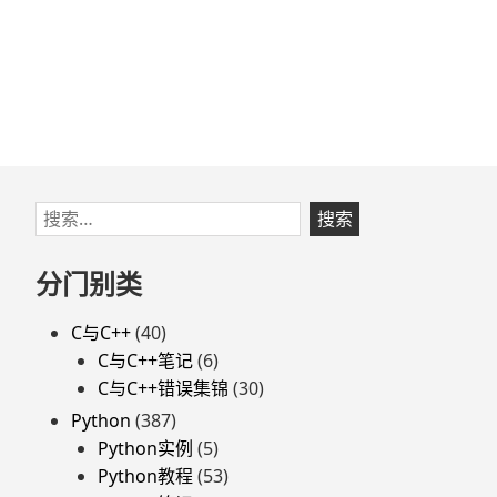
跳
搜
至
索：
页
分门别类
脚
C与C++
(40)
C与C++笔记
(6)
C与C++错误集锦
(30)
Python
(387)
Python实例
(5)
Python教程
(53)