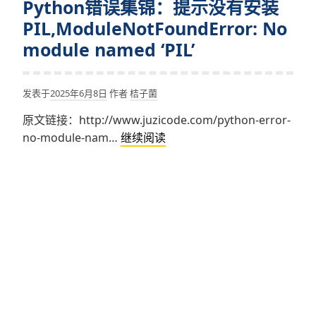
Python错误集锦：提示没有安装
PIL,ModuleNotFoundError: No
module named ‘PIL’
发表于
2025年6月8日
作者
桔子菌
原文链接：http://www.juzicode.com/python-error-
Python
no-module-nam…
继续阅读
错
误
集
锦：
提
示
没
有
安
装